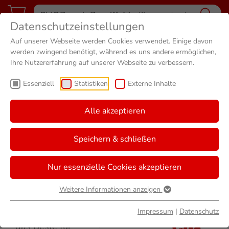
Datenschutzeinstellungen
Auf unserer Webseite werden Cookies verwendet. Einige davon
werden zwingend benötigt, während es uns andere ermöglichen,
Ihre Nutzererfahrung auf unserer Webseite zu verbessern.
Essenziell
Statistiken
Externe Inhalte
Sie sind hier
Start
Apotheke Isernhagen HB
Das wirfürdich-Prinzip
Alle akzeptieren
Speichern & schließen
Weitere
Wichtige
Standorte
Links
Nur essenzielle Cookies akzeptieren
Wir machen
City
Suche
aus Fürsorge
Weitere Informationen anzeigen
Apotheke
Shop
und
Elisabeth
Impressum
|
Datenschutz
Kompetenz
Apotheke
das Beste für