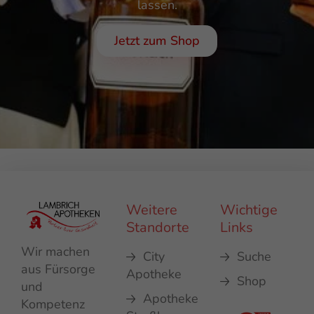
lassen.
Jetzt zum Shop
Weitere
Wichtige
Standorte
Links
Wir machen
City
Suche
aus Fürsorge
Apotheke
Shop
und
Apotheke
Kompetenz