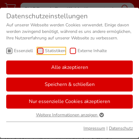
Datenschutzeinstellungen
Auf unserer Webseite werden Cookies verwendet. Einige davon
werden zwingend benötigt, während es uns andere ermöglichen,
Ihre Nutzererfahrung auf unserer Webseite zu verbessern.
Essenziell
Statistiken
Externe Inhalte
Sie sind hier
Start
Elisabeth Apotheke
Suche
Alle akzeptieren
FINDEN SIE IHRE THEMEN
Speichern & schließen
Mit dieser Suchleiste können Sie nach Inhalten
Nur essenzielle Cookies akzeptieren
suchen, die sich auf Seiten dieser Webseite
befinden.
Weitere Informationen anzeigen
Es werden Ihnen jedoch keine Produkte aus
Impressum
|
Datenschutz
unserem Sortiment angezeigt. Falls Sie nach