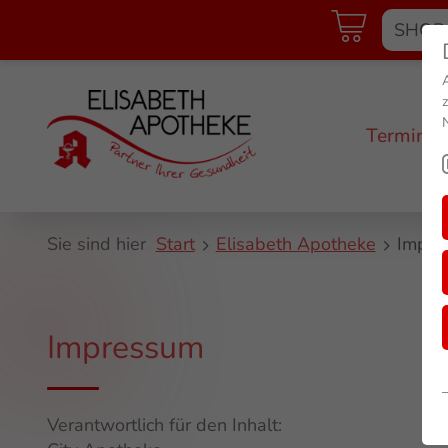
Blutdruckmessung (pDL)
Darmgesundheit
Impfen - vor Ort
Individuelle Rezepturen
Terminb
Inhalationstechnik (pDL)
Sie sind hier
Start
Elisabeth Apotheke
Impre
Impressum
Verantwortlich für den Inhalt: