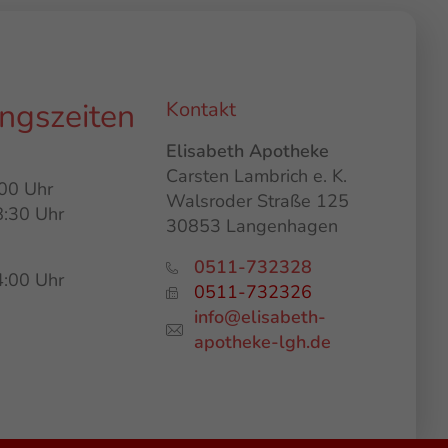
ngszeiten
Kontakt
Elisabeth Apotheke
Carsten Lambrich e. K.
:00 Uhr
Walsroder Straße 125
8:30 Uhr
30853 Langenhagen
0511-732328
4:00 Uhr
0511-732326
info@elisabeth-
apotheke-lgh.de