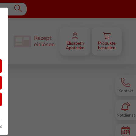
epunkte
erfahren
erleih
bote
Rezept
e
Elisabeth
Produkte
einlösen
Apotheke
bestellen
Kontakt
Notdienst
z