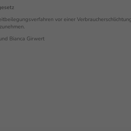
gesetz
treitbeilegungsverfahren vor einer Verbraucherschlichtun
lzunehmen.
und Bianca Girwert