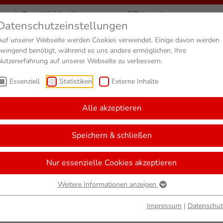
Kundenkonto und Treu
Pflegende Angehörige
Datenschutzeinstellungen
Lieferservice
Unser Bewerbungsv
Pflege durch einen ambulanten
Auf unserer Webseite werden Cookies verwendet. Einige davon werden
Pflegedienst
Die Lambrichs
Medela-Milchpumpenv
Unsere Stellenange
zwingend benötigt, während es uns andere ermöglichen, Ihre
Nutzererfahrung auf unserer Webseite zu verbessern.
Pflege in stationären Einrichtungen
Unsere Philosophie
Verleihgeräte
Ausbildung
uchung
Service
Pflege
Über uns
Karrier
Essenziell
Statistiken
Externe Inhalte
Stellen von Arzneimitteln
Gesichter im Unternehmen
Stipendium
Alle akzeptieren
ssum
Speichern & schließen
Nur essenzielle Cookies akzeptieren
Weitere Informationen anzeigen
Impressum
|
Datenschut