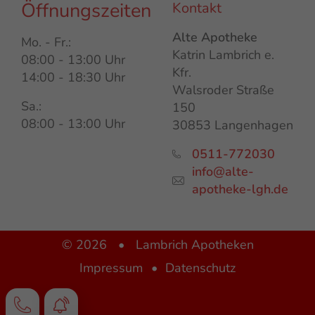
Öffnungszeiten
Kontakt
Alte Apotheke
Mo. - Fr.:
Katrin Lambrich e.
08:00 - 13:00 Uhr
Kfr.
14:00 - 18:30 Uhr
Walsroder Straße
Sa.:
150
08:00 - 13:00 Uhr
30853 Langenhagen
0511-772030
info@alte-
apotheke-lgh.de
© 2026
•
Lambrich Apotheken
Impressum
Datenschutz