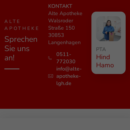
KONTAKT
Alte Apotheke
Walsroder
ALTE
Straße 150
APOTHEKE
30853
Sprechen
Langenhagen
Sie uns
PTA
0511-
Hind
an!
772030
Hamo
info@alte-
apotheke-
lgh.de