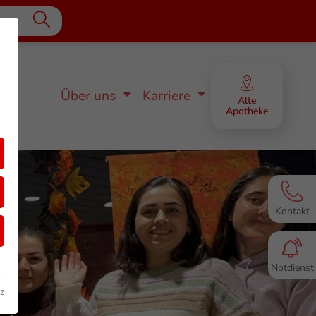
Unsere Stellenangebote
Die Lambrichs
Ausbildung
Über uns
Karriere
Alte
Apotheke
Unsere Philosophie
Stipendium
Kontakt
Notdienst
z